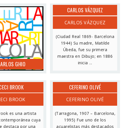
CARLOS VÁZQUEZ
ARLOS GHIO
CARLOS VÁZQUEZ
(Ciudad Real 1869- Barcelona
1944) Su madre, Matilde
Úbeda, fue su primera
maestra en Dibujo; en 1886
inicia ...
ARLOS GHIO
CECI BROOK
CEFERINO OLIVÉ
CECI BROOK
CEFERINO OLIVÉ
rook es una artista
(Tarragona, 1907 – Barcelona,
 contemporánea cuya
1995) Fue uno de los
e destaca por una
acuarelistas más destacados