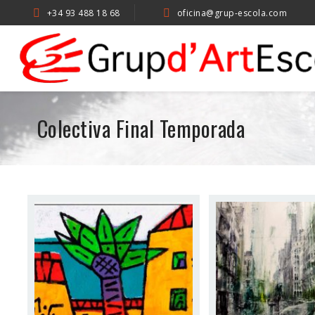
+34 93 488 18 68
oficina@grup-escola.com
Colectiva Final Temporada
ADAM HLOBUS
AIDA MA
Adam Hlobus (nacido el 29 de
septiembre de 1958; nombre y
apellido real es Vladimir V.