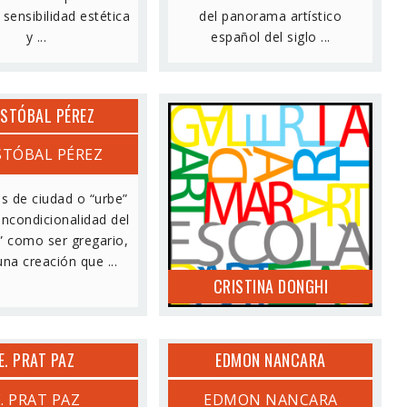
sensibilidad estética
del panorama artístico
y ...
español del siglo ...
ISTÓBAL PÉREZ
STÓBAL PÉREZ
CRISTINA DONGHI
 de ciudad o “urbe”
incondicionalidad del
 como ser gregario,
na creación que ...
CRISTINA DONGHI
E. PRAT PAZ
EDMON NANCARA
E. PRAT PAZ
EDMON NANCARA