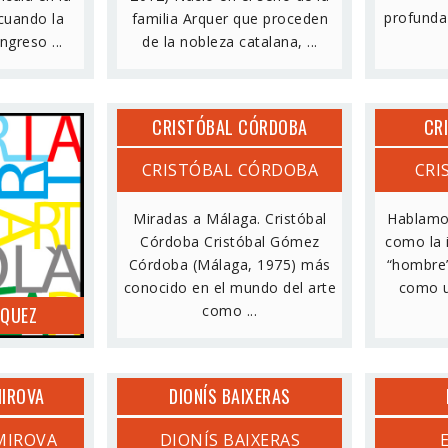
profunda 
 cuando la
familia Arquer que proceden
greso ...
de la nobleza catalana, ...
CRISTÓBAL CÓRDOBA
CR
SQUEZ
CRISTÓBAL CÓRDOBA
CRI
Miradas a Málaga. Cristóbal
Hablamos
Córdoba Cristóbal Gómez
como la 
Córdoba (Málaga, 1975) más
“hombre”
conocido en el mundo del arte
como u
como ...
SQUEZ
MIROVA
DIONÍS BAIXERAS
MIROVA
DIONÍS BAIXERAS