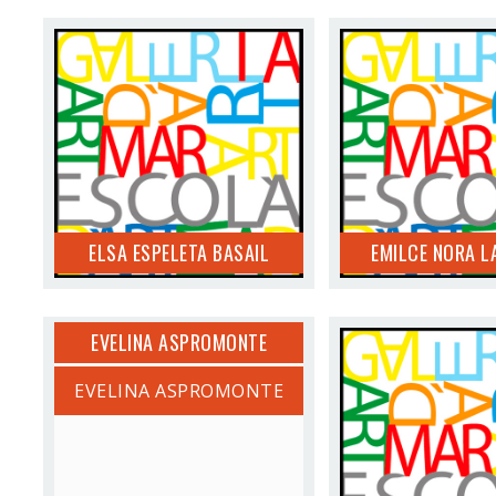
ELSA ESPELETA BASAIL
EMILCE NORA 
ELSA ESPELETA BASAIL
EMILCE NORA L
EVELINA ASPROMONTE
EVELINA ASPROMONTE
EVELYN S