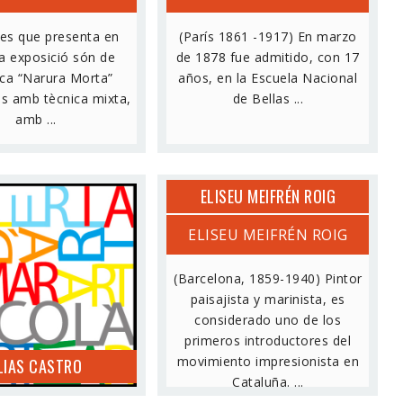
es que presenta en
(París 1861 -1917) En marzo
a exposició són de
de 1878 fue admitido, con 17
ca “Narura Morta”
años, en la Escuela Nacional
es amb tècnica mixta,
de Bellas ...
amb ...
ELISEU MEIFRÉN ROIG
LIAS CASTRO
ELISEU MEIFRÉN ROIG
(Barcelona, 1859-1940) Pintor
paisajista y marinista, es
considerado uno de los
primeros introductores del
movimiento impresionista en
LIAS CASTRO
Cataluña. ...