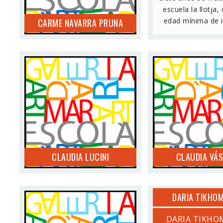
convoca-do una ...
escuela la llotja,
edad mínima de in
CARME NAVARRA PRUNA
CLAUDIA LUCINI
CLAUDIA VÁ
CLAUDIA LUCINI
CLAUDIA VÁ
DARIA TIKHO
DANIEL ARGIMON
DARIA TIKHO