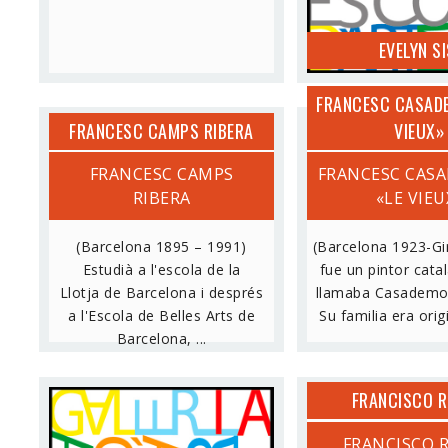
EVELYN SI
FRANCESC CASAD
FRANCESC CAMPS RIBERA
VIEUX»
FRANCESC CAMPS
FRANCESC CAS
RIBERA
«LE VIEU
(Barcelona 1895 – 1991)
(Barcelona 1923-Gi
Estudià a l'escola de la
fue un pintor cata
Llotja de Barcelona i després
llamaba Casademon
a l'Escola de Belles Arts de
Su familia era origi
Barcelona, ...
FRANCISCO R
FRANCISCO LOPEZ SALAS
FRANCISCO 