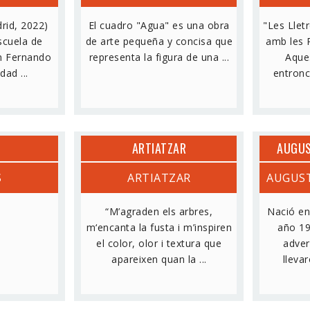
rid, 2022)
El cuadro "Agua" es una obra
"Les Lletr
scuela de
de arte pequeña y concisa que
amb les 
an Fernando
representa la figura de una ...
Aques
dad ...
entronca
ARTIATZAR
AUGUS
S
ARTIATZAR
AUGUST
“M’agraden els arbres,
Nació en
m‘encanta la fusta i m’inspiren
año 19
el color, olor i textura que
adver
apareixen quan la ...
llevar