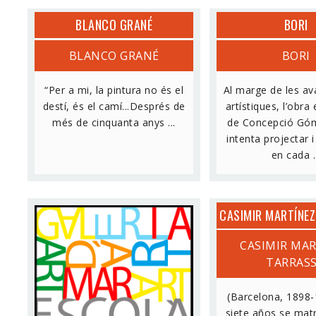
BLANCO GRANÉ
BORI
BLANCO GRANÉ
BORI
“Per a mi, la pintura no és el
Al marge de les a
destí, és el camí...Després de
artístiques, l’obra
més de cinquanta anys ...
de Concepció Gó
intenta projectar 
en cada .
CASIMIR MARTÍNE
CARME NAVARRA PRUNA
CASIMIR MA
TARRAS
( Sant Just Desvern 1933) A
los 11 años gana un primer
(Barcelona, 1898
premio Nacional que había
siete años se matr