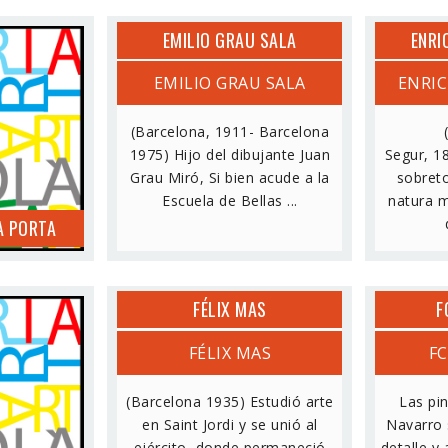
EMILIO GRAU SALA
ENRI
LA PORTA
EMILIO GRAU SALA
ENRIC
(Barcelona, 1911- Barcelona
1975) Hijo del dibujante Juan
Segur, 1
Grau Miró, Si bien acude a la
sobreto
Escuela de Bellas ...
natura m
A PORTA
FÉLIX MAS
F
ISI
FÉLIX MAS
F
(Barcelona 1935) Estudió arte
Las pi
en Saint Jordi y se unió al
Navarro 
ejército, donde permaneció
detalle y 