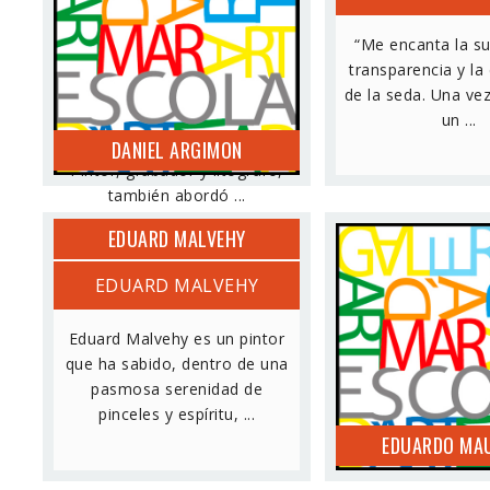
(Barcelona 1929-1996) Es
“Me encanta la su
considerado como uno de los
transparencia y la
representantes más
de la seda. Una ve
importantes
un ...
del informalismo catalán.
DANIEL ARGIMON
Pintor, grabador y litógrafo,
también abordó ...
EDUARD MALVEHY
EDUARD MALVEHY
EDUARDO MA
Eduard Malvehy es un pintor
que ha sabido, dentro de una
pasmosa serenidad de
pinceles y espíritu, ...
EDUARDO MAU