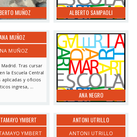
BERTO MUÑOZ
ALBERTO SAMPAOLI
ANA MUÑOZ
NA MUÑOZ
ANA NEGRO
Madrid. Tras cursar
en la Escuela Central
 aplicadas y oficios
sticos ingresa, ...
ANA NEGRO
 TAMAYO YMBERT
ANTONI UTRILLO
TAMAYO YMBERT
ANTONI UTRILLO