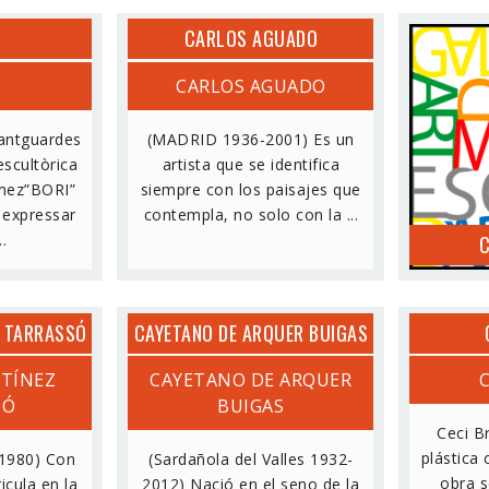
CARLOS AGUADO
CARLOS AGUADO
C
vantguardes
(MADRID 1936-2001) Es un
 escultòrica
artista que se identifica
mez”BORI”
siempre con los paisajes que
i expressar
contempla, no solo con la ...
..
C
Z TARRASSÓ
CAYETANO DE ARQUER BUIGAS
RTÍNEZ
CAYETANO DE ARQUER
SÓ
BUIGAS
Ceci B
plástica
-1980) Con
(Sardañola del Valles 1932-
obra s
icula en la
2012) Nació en el seno de la