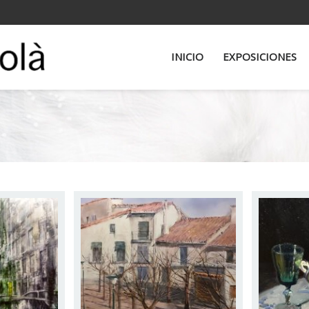
INICIO
EXPOSICIONES
URI
ALBERT ESTRADA
AL
VILARRASA
(Vic , 1934) Acuarelista y
consul honorario de la