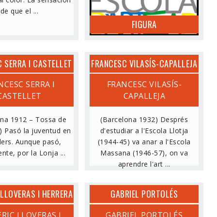
de que el ...
FIGURA
 SERRA I CASTELLET
FRANCESC VILASÍS-CAPALLEJA
NCESC SERRA I
FRANCESC VILASÍS-
CASTELLET
CAPALLEJA
ona 1912 – Tossa de
(Barcelona 1932) Després
 Pasó la juventud en
d'estudiar a l'Escola Llotja
lers. Aunque pasó,
(1944-45) va anar a l'Escola
te, por la Lonja ...
Massana (1946-57), on va
aprendre l'art ...
 LLOVERAS I HERRERA
GABRIEL PORTOLÉS
RIC LLOVERAS I
GABRIEL PORTOLÉS