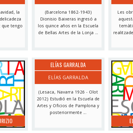
avidad, la
(Barcelona 1862-1943)
Les obr
 delicadeza
Dionisio Baixeras ingresó a
aquest
z que tengo
los quince años en la Escuela
temàti
de Bellas Artes de la Lonja ...
realitzad
ELÍAS GARRALDA
URIZIO
ELÍAS GARRALDA
E
(Lesaca, Navarra 1926 - Olot
2012) Estudió en la Escuela de
Artes y Oficios de Pamplona y
posteriormente ...
RIZIO
E