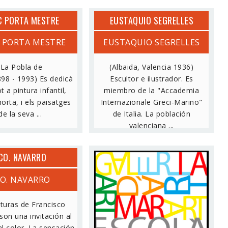
C PORTA MESTRE
EUSTAQUIO SEGRELLES
 PORTA MESTRE
EUSTAQUIO SEGRELLES
(La Pobla de
(Albaida, Valencia 1936)
898 - 1993) Es dedicà
Escultor e ilustrador. Es
t a pintura infantil,
miembro de la "Accademia
orta, i els paisatges
Internazionale Greci-Marino"
de la seva ...
de Italia. La población
valenciana ...
CO. NAVARRO
CO. NAVARRO
FIGURA
nturas de Francisco
son una invitación al
al color. La sensación