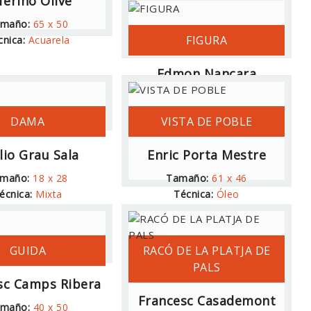
ferino Olivé
Dionís Baixeras
maño:
65 x 50
Tamaño:
45,5 x 60,5
FIGURA
cnica:
Acuarela
Técnica:
Carbón
Edmon Nancara
Tamaño:
21,5 x 30
Técnica:
Mixta
DAMA
VISTA DE POBLE
lio Grau Sala
Enric Porta Mestre
maño:
18 x 28
Tamaño:
61 x 46
écnica:
Mixta
Técnica:
Óleo
GUIDA
RACÓ DE LA PLATJA DE
PALS
sc Camps Ribera
Francesc Casademont
maño:
40 x 50