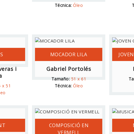
Técnica:
Óleo
T
S
MOCADOR LILA
JOVEN
veras i
Gabriel Portolés
a
Tamaño:
51 x 61
Ta
5 x 51
Técnica:
Óleo
leo
NT
COMPOSICIÓ EN
VERMELL