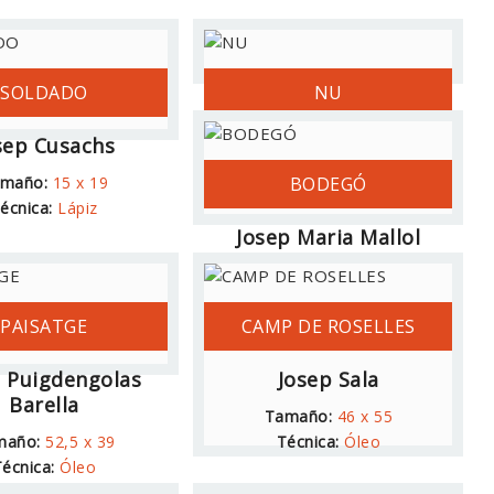
SOLDADO
NU
sep Cusachs
Josep de Togores
maño:
15 x 19
Técnica:
BODEGÓ
écnica:
Lápiz
Josep Maria Mallol
Suazo
Tamaño:
73 x 60
PAISATGE
CAMP DE ROSELLES
Técnica:
Óleo
p Puigdengolas
Josep Sala
Barella
Tamaño:
46 x 55
maño:
52,5 x 39
Técnica:
Óleo
écnica:
Óleo