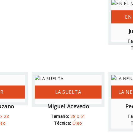
EN
J
Ta
T
OR
LA SUELTA
LA NE
ozano
Miguel Acevedo
Pe
 x 28
Tamaño:
38 x 61
Ta
leo
Técnica:
Óleo
T