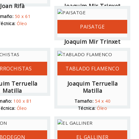
Joan Rifà
Joaquim Mir Trinxet
maño:
50 x 61
Tamaño:
23 x 26
écnica:
Óleo
Técnica:
Tinta
PAISATGE
Joaquim Mir Trinxet
Tamaño:
34 x 25
Técnica:
Lápiz
RROCHISTAS
TABLADO FLAMENCO
uim Terruella
Joaquim Terruella
Matilla
Matilla
maño:
100 x 81
Tamaño:
54 x 40
écnica:
Óleo
Técnica:
Óleo
BODEGON
EL GALLINER