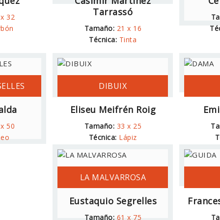
zquez
Casimir Martínez
Ce
Tarrassó
 x 32
Ta
rbón
Tamaño:
21 x 16
Té
Técnica:
Tinta
SELLES
DIBUIX
alda
Eliseu Meifrén Roig
Emi
 x 50
Tamaño:
33 x 25
Ta
leo
Técnica:
Lápiz
T
LA MALVARROSA
Eustaquio Segrelles
France
Tamaño:
61 x 75
Ta