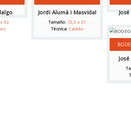
dalgo
Jordi Alumà i Masvidal
José
 x 92
Tamaño:
72,5 x 51
leo
Técnica:
Carbón
Ta
T
BODE
José
Ta
T