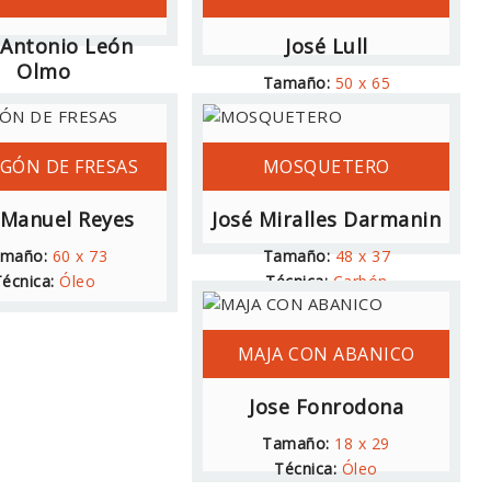
 Antonio León
José Lull
Olmo
Tamaño:
50 x 65
maño:
27 x 35
Técnica:
Óleo
écnica:
Óleo
GÓN DE FRESAS
MOSQUETERO
 Manuel Reyes
José Miralles Darmanin
maño:
60 x 73
Tamaño:
48 x 37
écnica:
Óleo
Técnica:
Carbón
MAJA CON ABANICO
Jose Fonrodona
Tamaño:
18 x 29
Técnica:
Óleo