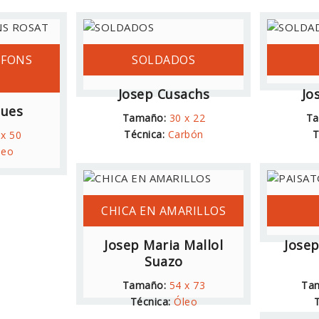
 FONS
SOLDADOS
Josep Cusachs
Jo
ques
Tamaño:
30 x 22
Ta
Técnica:
Carbón
T
 x 50
leo
CHICA EN AMARILLOS
Josep Maria Mallol
Jose
Suazo
Tamaño:
54 x 73
Ta
Técnica:
Óleo
T