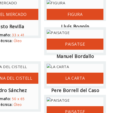
 EL MERCADO
FIGURA
usto Revilla
Lluís Bonnín
maño:
33 x 41
Tamaño:
22 x 30
écnica:
Óleo
Técnica:
Acuarela
PAISATGE
Manuel Bordallo
Tamaño:
65 x 25
Técnica:
Acuarela
NA DEL CISTELL
LA CARTA
dro Sánchez
Pere Borrell del Caso
maño:
50 x 65
Tamaño:
42 x 52
écnica:
Óleo
Técnica:
Óleo
PAISATGE