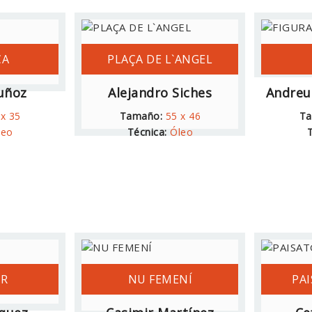
CA
PLAÇA DE L`ANGEL
uñoz
Alejandro Siches
Andreu
 x 35
Tamaño:
55 x 46
Ta
leo
Técnica:
Óleo
T
OR
NU FEMENÍ
PA