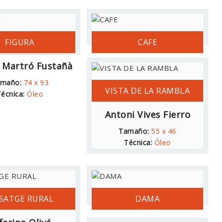
FIGURA
CAFE
 Martró Fustañà
Antoni Utrillo
maño:
74 x 93
Tamaño:
29 x 34
VISTA DE LA RAMBLA
écnica:
Óleo
Técnica:
Mixta
Antoni Vives Fierro
Tamaño:
55 x 46
Técnica:
Óleo
ISATGE RURAL
DAMA