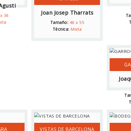
Agusti
Joan Josep Tharrats
 x 36
Ta
xta
T
Tamaño:
46 x 55
Técnica:
Mixta
GA
Joaq
Ta
T
GRA
VISTAS DE BARCELONA