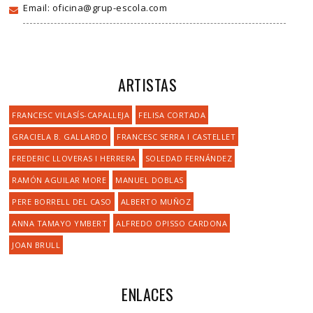
Email: oficina@grup-escola.com
ARTISTAS
FRANCESC VILASÍS-CAPALLEJA
FELISA CORTADA
GRACIELA B. GALLARDO
FRANCESC SERRA I CASTELLET
FREDERIC LLOVERAS I HERRERA
SOLEDAD FERNÁNDEZ
RAMÓN AGUILAR MORE
MANUEL DOBLAS
PERE BORRELL DEL CASO
ALBERTO MUÑOZ
ANNA TAMAYO YMBERT
ALFREDO OPISSO CARDONA
JOAN BRULL
ENLACES