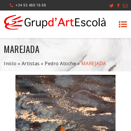
+34 93 488 18 68
MAREJADA
Inicio
»
Artistas
»
Pedro Atoche
»
MAREJADA