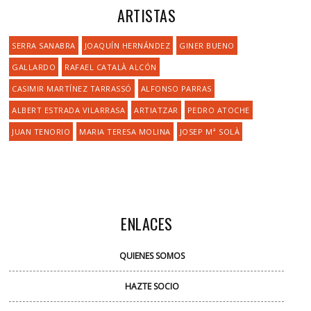
ARTISTAS
SERRA SANABRA
JOAQUÍN HERNÁNDEZ
GINER BUENO
GALLARDO
RAFAEL CATALÀ ALCÓN
CASIMIR MARTÍNEZ TARRASSÓ
ALFONSO PARRAS
ALBERT ESTRADA VILARRASA
ARTIATZAR
PEDRO ATOCHE
JUAN TENORIO
MARIA TERESA MOLINA
JOSEP Mª SOLÀ
ENLACES
QUIENES SOMOS
HAZTE SOCIO