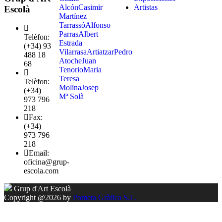
Alcón
Casimir
Artistas
Escolà
Martínez
Tarrassó
Alfonso
Parras
Albert
Telèfon:
Estrada
(+34) 93
Vilarrasa
Artiatzar
Pedro
488 18
Atoche
Juan
68
Tenorio
Maria
Teresa
Telèfon:
Molina
Josep
(+34)
Mª Solà
973 796
218
Fax:
(+34)
973 796
218
Email:
oficina@grup-
escola.com
Grup d'Art Escolà
Copyright @2026 by
Pometa Gràfica S.L.