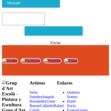
Mensaje:
Enviar
Artistas
Enlaces
Serra
Quienes
Sanabra
Joaquín
Somos
Hernández
Giner
Hazte
Bueno
Gallardo
Rafael
Socio
Grup d'Art
Català
Exposiciones