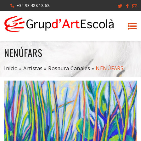
+34 93 488 18 68
NENÚFARS
Inicio
»
Artistas
»
Rosaura Canales
»
NENÚFARS