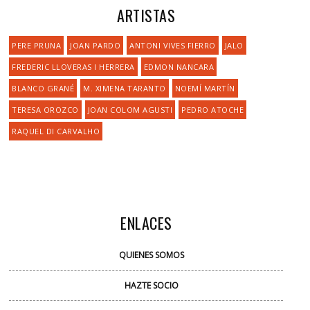
ARTISTAS
PERE PRUNA
JOAN PARDO
ANTONI VIVES FIERRO
JALO
FREDERIC LLOVERAS I HERRERA
EDMON NANCARA
BLANCO GRANÉ
M. XIMENA TARANTO
NOEMÍ MARTÍN
TERESA OROZCO
JOAN COLOM AGUSTI
PEDRO ATOCHE
RAQUEL DI CARVALHO
ENLACES
QUIENES SOMOS
HAZTE SOCIO