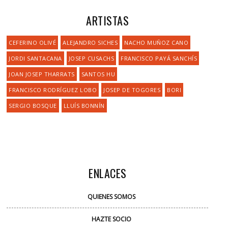
ARTISTAS
CEFERINO OLIVÉ
ALEJANDRO SICHES
NACHO MUÑOZ CANO
JORDI SANTACANA
JOSEP CUSACHS
FRANCISCO PAYÁ SANCHÍS
JOAN JOSEP THARRATS
SANTOS HU
FRANCISCO RODRÍGUEZ LOBO
JOSEP DE TOGORES
BORI
SERGIO BOSQUE
LLUÍS BONNÍN
ENLACES
QUIENES SOMOS
HAZTE SOCIO