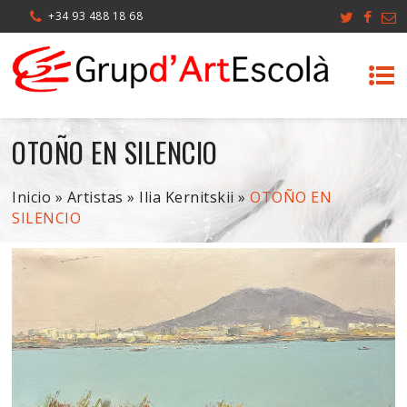
+34 93 488 18 68
OTOÑO EN SILENCIO
Inicio
»
Artistas
»
Ilia Kernitskii
»
OTOÑO EN
SILENCIO