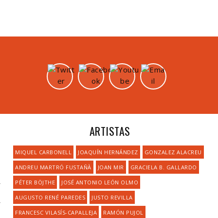
ARTISTAS
MIQUEL CARBONELL
JOAQUÍN HERNÁNDEZ
GONZALEZ ALACREU
ANDREU MARTRÓ FUSTAÑÀ
JOAN MIR
GRACIELA B. GALLARDO
PÉTER BÖJTHE
JOSÉ ANTONIO LEÓN OLMO
AUGUSTO RENÉ PAREDES
JUSTO REVILLA
FRANCESC VILASÍS-CAPALLEJA
RAMÓN PUJOL