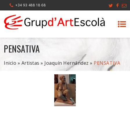
+34 93 488 18 68
PENSATIVA
Inicio
»
Artistas
»
Joaquín Hernández
»
PENSATIVA