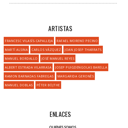
ARTISTAS
FRANCESC VILASÍS-CAPALLEJA
RAFAEL MORENO PECINO
MARTÍ ALSINA
CARLOS VÁZQUEZ
JOAN JOSEP THARRATS
MANUEL BORDALLO
JOSÉ MANUEL REYES
ALBERT ESTRADA VILARRASA
JOSEP PUIGDENGOLAS BARELLA
RAMON BARNADAS FABREGAS
MARGARIDA GERONÈS
MANUEL DOBLAS
PÉTER BÖJTHE
ENLACES
QUIENES SOMOS