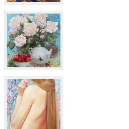
TETERA BLANCA
Tamaño:
33 x 41
Técnica:
Óleo
FLORES DE PRIMAVERA
Tamaño:
33 x 73
Técnica:
Óleo