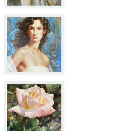
JOVEN CON EL PELO
SUELTO
Tamaño:
46 x 55
Técnica:
Óleo
ROSA
Tamaño:
20 x 27
Técnica:
Óleo