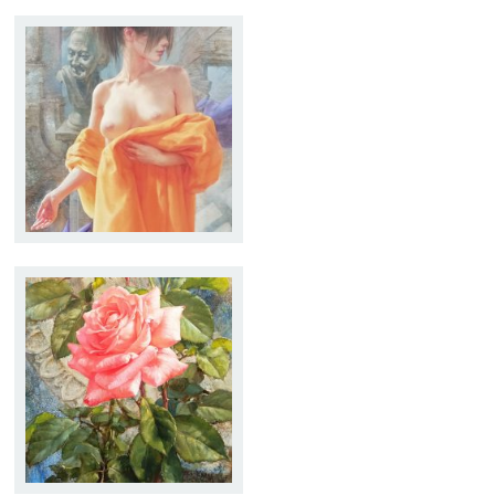
TUNICA AMARILLA
Tamaño:
65 x 92
Técnica:
Óleo
COMPOSICION CON
ROSAS
Tamaño:
33 x 55
Técnica:
Óleo