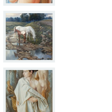
PASSADA LA TEMPESTA
Tamaño:
65 x 81
Técnica:
Óleo
LA TÚNICA BLANCA
Tamaño:
65 x 100
Técnica:
Óleo