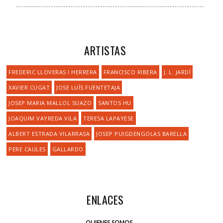
ARTISTAS
FREDERIC LLOVERAS I HERRERA
FRANCISCO RIBERA
J. L. JARDÍ
XAVIER CUGAT
JOSE LUÍS FUENTETAJA
JOSEP MARIA MALLOL SUAZO
SANTOS HU
JOAQUIM VAYREDA VILA
TERESA LAPAYESE
ALBERT ESTRADA VILARRASA
JOSEP PUIGDENGOLAS BARELLA
PERE CAULES
GALLARDO
ENLACES
QUIENES SOMOS