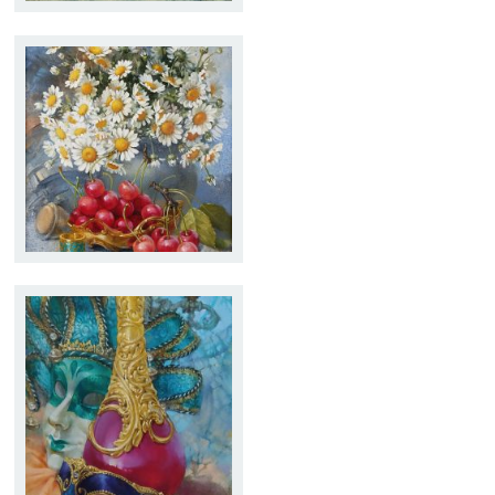
MARGARITAS
Tamaño:
27 x 35
Técnica:
Óleo
MASCARAS CON
CANDELABRO
Tamaño:
40 x 24
Técnica:
Óleo