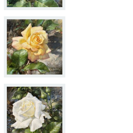
ROSA AMARILLA
Tamaño:
20 x 20
Técnica:
Óleo
ROSA BLANCA
Tamaño:
19,5 x 19,5
Técnica:
Óleo