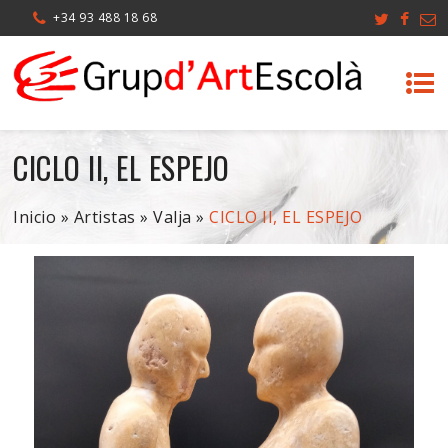
+34 93 488 18 68
CICLO II, EL ESPEJO
Inicio
»
Artistas
»
Valja
»
CICLO II, EL ESPEJO