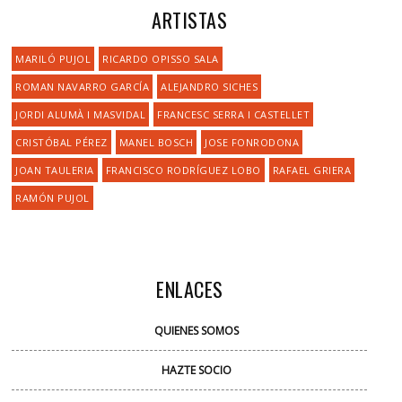
ARTISTAS
MARILÓ PUJOL
RICARDO OPISSO SALA
ROMAN NAVARRO GARCÍA
ALEJANDRO SICHES
JORDI ALUMÀ I MASVIDAL
FRANCESC SERRA I CASTELLET
CRISTÓBAL PÉREZ
MANEL BOSCH
JOSE FONRODONA
JOAN TAULERIA
FRANCISCO RODRÍGUEZ LOBO
RAFAEL GRIERA
RAMÓN PUJOL
ENLACES
QUIENES SOMOS
HAZTE SOCIO